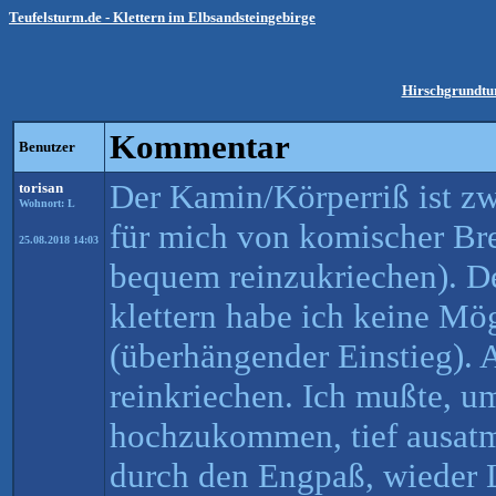
Teufelsturm.de - Klettern im Elbsandsteingebirge
Hirschgrundtu
Kommentar
Benutzer
Der Kamin/Körperriß ist zw
torisan
Wohnort: L
für mich von komischer Br
25.08.2018 14:03
bequem reinzukriechen). D
klettern habe ich keine Mö
(überhängender Einstieg). A
reinkriechen. Ich mußte, um
hochzukommen, tief ausat
durch den Engpaß, wieder 