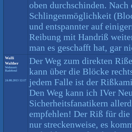
oben durchschinden. Nach 
Schlingenmöglichkeit (Bloc
und entspannter auf einige
Reibung mit Handriß weiter
man es geschafft hat, gar ni
Walli
Der Weg zum direkten Riße
Walther
Wohnort:
kann über die Blöcke recht
Radebeul
jedem Falle ist der Rißkam
24.08.2013 12:17
Den Weg kann ich IVer Neu
Sicherheitsfanatikern aller
empfehlen! Der Riß für di
nur streckenweise, es kom