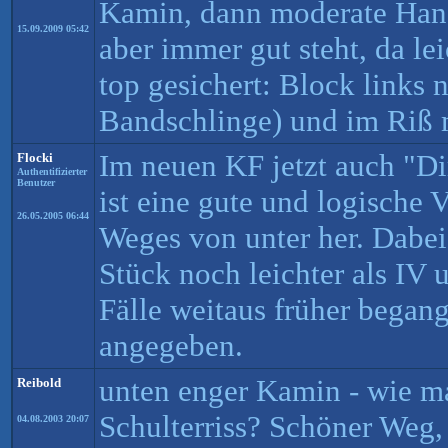
Kamin, dann moderate Ha
15.09.2009 05:42
aber immer gut steht, da le
top gesichert: Block links
Bandschlinge) und im Riß 
Im neuen KF jetzt auch "Dir
Flocki
Authentifizierter
Benutzer
ist eine gute und logische 
26.05.2005 06:44
Weges von unter her. Dabei 
Stück noch leichter als IV 
Fälle weitaus früher began
angegeben.
unten enger Kamin - wie m
Reibold
Schulterriss? Schöner Weg, 
04.08.2003 20:07