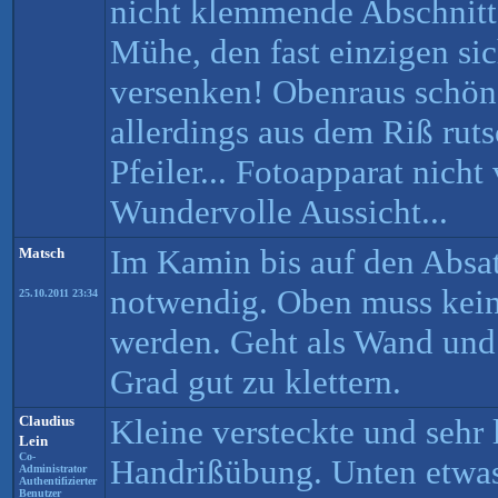
nicht klemmende Abschnitte.
Mühe, den fast einzigen si
versenken! Obenraus schön
allerdings aus dem Riß ruts
Pfeiler... Fotoapparat nicht
Wundervolle Aussicht...
Im Kamin bis auf den Absat
Matsch
notwendig. Oben muss kei
25.10.2011 23:34
werden. Geht als Wand und
Grad gut zu klettern.
Claudius
Kleine versteckte und sehr
Lein
Co-
Handrißübung. Unten etwas
Administrator
Authentifizierter
Benutzer