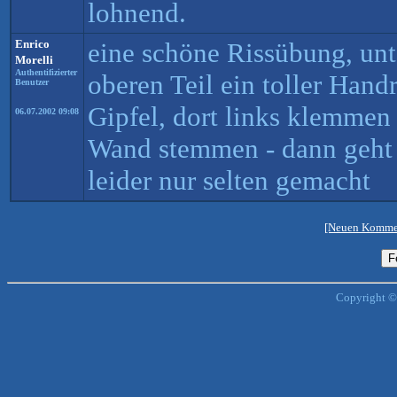
lohnend.
Enrico
eine schöne Rissübung, unt
Morelli
Authentifizierter
oberen Teil ein toller Han
Benutzer
Gipfel, dort links klemmen 
06.07.2002 09:08
Wand stemmen - dann geht e
leider nur selten gemacht
[Neuen Kommen
Copyright ©