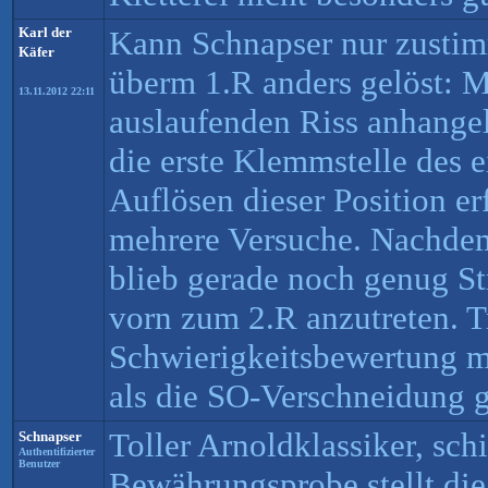
Karl der
Kann Schnapser nur zusti
Käfer
überm 1.R anders gelöst: M
13.11.2012 22:11
auslaufenden Riss anhange
die erste Klemmstelle des 
Auflösen dieser Position er
mehrere Versuche. Nachdem
blieb gerade noch genug S
vorn zum 2.R anzutreten. T
Schwierigkeitsbewertung m
als die SO-Verschneidung g
Toller Arnoldklassiker, sch
Schnapser
Authentifizierter
Benutzer
Bewährungsprobe stellt die