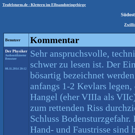
Teufelsturm.de - Klettern im Elbsandsteingebirge
Südos
Zwilli
Kommentar
Benutzer
Sehr anspruchsvolle, techni
Der Physiker
Authentifizierter
Benutzer
schwer zu lesen ist. Der Ei
08.11.2014 20:12
bösartig bezeichnet werde
anfangs 1-2 Kevlars legen,
Hangel (eher VIIIa als VII
zum rettenden Riss durchz
Schluss Bodensturzgefahr. 
Hand- und Faustrisse sind 