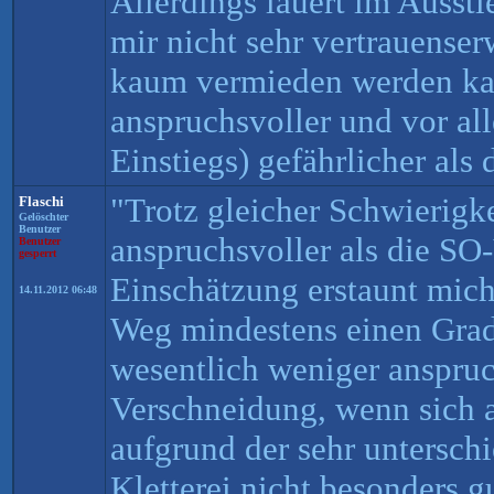
Allerdings lauert im Aussti
mir nicht sehr vertrauense
kaum vermieden werden ka
anspruchsvoller und vor al
Einstiegs) gefährlicher als
"Trotz gleicher Schwierig
Flaschi
Gelöschter
Benutzer
anspruchsvoller als die SO
Benutzer
gesperrt
Einschätzung erstaunt mich 
14.11.2012 06:48
Weg mindestens einen Grad
wesentlich weniger anspruc
Verschneidung, wenn sich 
aufgrund der sehr unterschi
Kletterei nicht besonders g