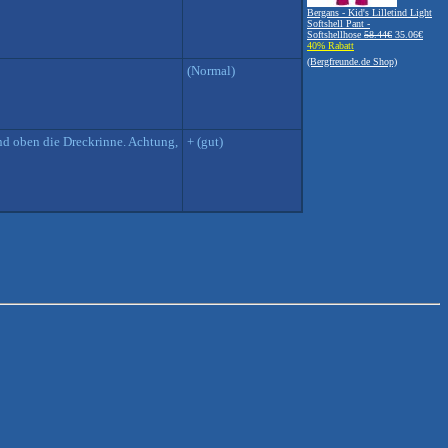
Bergans - Kid's Lilletind Light
Softshell Pant -
Softshellhose
58.44€
35.06€
40% Rabatt
(Bergfreunde.de Shop)
(Normal)
nd oben die Dreckrinne. Achtung,
+ (gut)