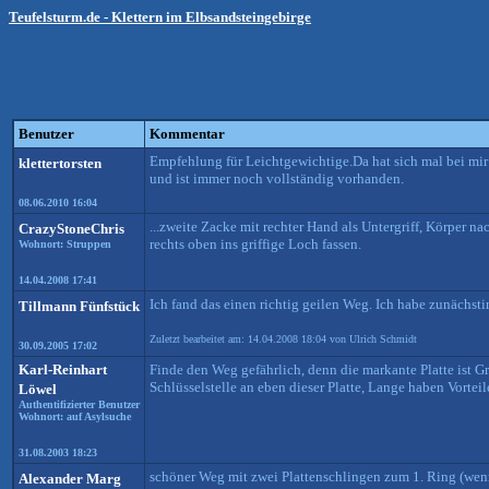
Teufelsturm.de - Klettern im Elbsandsteingebirge
Benutzer
Kommentar
Empfehlung für Leichtgewichtige.Da hat sich mal bei mir
klettertorsten
und ist immer noch vollständig vorhanden.
08.06.2010 16:04
...zweite Zacke mit rechter Hand als Untergriff, Körper 
CrazyStoneChris
rechts oben ins griffige Loch fassen.
Wohnort: Struppen
14.04.2008 17:41
Ich fand das einen richtig geilen Weg. Ich habe zunächsti
Tillmann Fünfstück
Zuletzt bearbeitet am: 14.04.2008 18:04 von Ulrich Schmidt
30.09.2005 17:02
Karl-Reinhart
Finde den Weg gefährlich, denn die markante Platte ist Gr
Schlüsselstelle an eben dieser Platte, Lange haben Vorteil
Löwel
Authentifizierter Benutzer
Wohnort: auf Asylsuche
31.08.2003 18:23
schöner Weg mit zwei Plattenschlingen zum 1. Ring (wenn
Alexander Marg