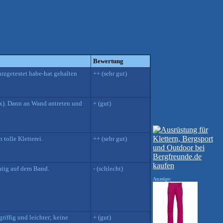
Bewertung
rzgetestet habe-hat gehalten
++ (sehr gut)
rux). Dann an Wand antreten und
+ (gut)
tolle Kletterei.
++ (sehr gut)
entig auf dem Band.
- (schlecht)
Anzeige:
iffig und leichter; keine
+ (gut)