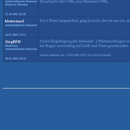
Einzelstelle über VIIb, also Dünnbrett-VIIIa.
Authentifizierter Benutzer
Wohnort: Dresden
15.10.2001 05:28
Zur 2.Platte langmachen, ging ja noch, aber da war nix, all
klettermaxl
Authentifizierter Benutzer
14.07.2001 15:53
Untere Begradigung der Südwand - 2 Plattenschlingen vor
JörgBFH
bei Regen wird kräftig auf Griffe und Tritte geschleudert.
Moderator
Authentifizierter Benutzer
Zuletzt bearbeitet am: 14.04.2008 18:02 von Ulrich Schmidt
18.01.2001 20:18