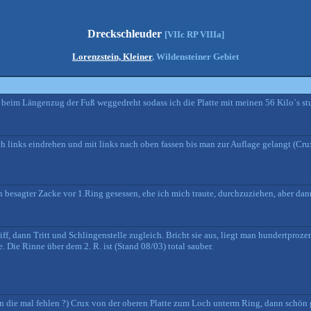
Dreckschleuder
[VIIc RP VIIIa]
Lorenzstein, Kleiner
, Wildensteiner Gebiet
 beim Längenzug der Fuß weggedreht sodass ich die Platte mit meinen 56 Kilo`s stu
nach links eindrehen und mit links nach oben fassen bis man zur Auflage gelangt (C
n besagter Zacke vor 1.Ring gesessen, ehe ich mich traute, durchzuziehen, aber dann 
iff, dann Tritt und Schlingenstelle zugleich. Bricht sie aus, liegt man hundertproz
e. Die Rinne über dem 2. R. ist (Stand 08/03) total sauber.
 die mal fehlen ?) Crux von der oberen Platte zum Loch unterm Ring, dann schön gr