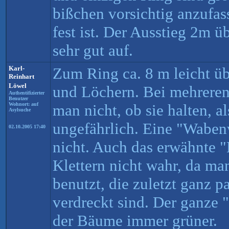
bißchen vorsichtig anzufas
fest ist. Der Ausstieg 2m ü
sehr gut auf.
Karl-
Zum Ring ca. 8 m leicht ü
Reinhart
Löwel
und Löchern. Bei mehreren 
Authentifizierter
Benutzer
Wohnort: auf
man nicht, ob sie halten, a
Asylsuche
ungefährlich. Eine "Wabenw
02.10.2005 17:40
nicht. Auch das erwähnte
Klettern nicht wahr, da m
benutzt, die zuletzt ganz pa
verdreckt sind. Der ganze 
der Bäume immer grüner.