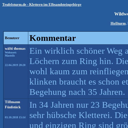
Teufelsturm.de - Klettern im Elbsandsteingebirge
Wildw
Hollturm
,
Kommentar
Benutzer
Ein wirklich schöner Weg 
wälti thomas
Wohnort:
Mastrils
Löchern zum Ring hin. Die
22.04.2019 20:20
wohl kaum zum reinfliege
klinken braucht es schon et
Begehung nach 35 Jahren.
Tillmann
In 34 Jahren nur 23 Begeh
Fünfstück
sehr hübsche Kletterei. Die
03.10.2018 15:14
und einzigen Ring sind größ