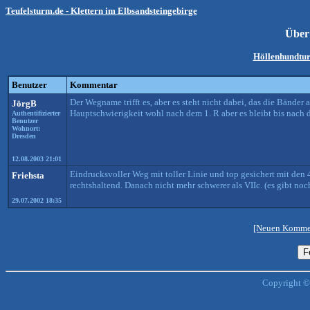
Teufelsturm.de - Klettern im Elbsandsteingebirge
Über
Höllenhundtur
Benutzer
Kommentar
Der Wegname trifft es, aber es steht nicht dabei, das die Bänder a
JörgB
Hauptschwierigkeit wohl nach dem 1. R aber es bleibt bis nach
Authentifizierter
Benutzer
Wohnort:
Dresden
12.08.2003 21:01
Eindrucksvoller Weg mit toller Linie und top gesichert mit den
Friehsta
rechtshaltend. Danach nicht mehr schwerer als VIIc. (es gibt n
29.07.2002 18:35
[Neuen Kommen
Copyright ©