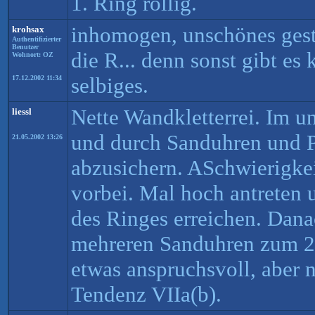
1. Ring rollig.
inhomogen, unschönes geste
krohsax
Authentifizierter
Benutzer
die R... denn sonst gibt es
Wohnort: OZ
selbiges.
17.12.2002 11:34
Nette Wandkletterrei. Im un
liessl
und durch Sanduhren und P
21.05.2002 13:26
abzusichern. ASchwierigke
vorbei. Mal hoch antreten 
des Ringes erreichen. Dana
mehreren Sanduhren zum 2
etwas anspruchsvoll, aber 
Tendenz VIIa(b).