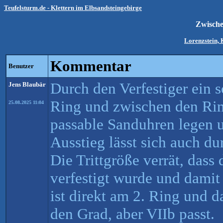
Teufelsturm.de - Klettern im Elbsandsteingebirge
Zwisch
Lorenzstein, 
Kommentar
Benutzer
Durch den Verfestiger ein 
Jens Blaubär
Ring und zwischen den Rin
25.08.2025 11:04
passable Sanduhren legen u
Ausstieg lässt sich auch du
Die Trittgröße verrät, dass 
verfestigt wurde und damit
ist direkt am 2. Ring und d
den Grad, aber VIIb passt.