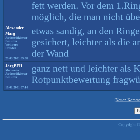
fett werden. Vor dem 1.Ring
möglich, die man nicht übe
Alexander
etwas sandig, an den Ringe
Marg
Authentifizierter
gesichert, leichter als die 
Benutzer
Wohnort:
Dresden
der Wand
29.03.2001 09:58
ganz nett und leichter als 
JörgBFH
Moderator
Authentifizierter
Rotpunktbewertung fragwü
Benutzer
19.01.2001 07:14
[Neuen Kommen
Copyright ©