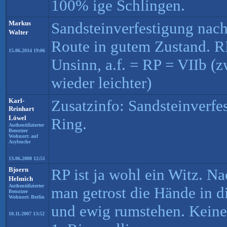
100% ige Schlingen.
Markus
Sandsteinverfestigung nac
Walter
Route in gutem Zustand. RP
15.06.2014 19:06
Unsinn, a.f. = RP = VIIb 
wieder leichter)
Karl-
Zusatzinfo: Sandsteinverfe
Reinhart
Löwel
Ring.
Authentifizierter
Benutzer
Wohnort: auf
Asylsuche
13.06.2008 12:51
Bjoern
RP ist ja wohl ein Witz. N
Helmich
Authentifizierter
man getrost die Hände in d
Benutzer
Wohnort: Berlin
und ewig rumstehen. Keine
10.11.2007 13:52