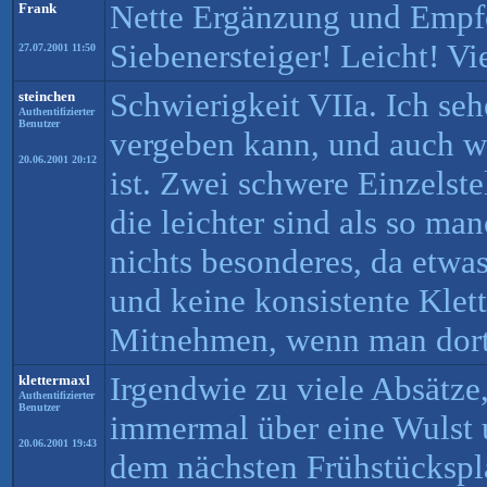
Nette Ergänzung und Empfe
Frank
Siebenersteiger! Leicht! Vi
27.07.2001 11:50
Schwierigkeit VIIa. Ich se
steinchen
Authentifizierter
Benutzer
vergeben kann, und auch 
20.06.2001 20:12
ist. Zwei schwere Einzelste
die leichter sind als so ma
nichts besonderes, da etwa
und keine konsistente Klet
Mitnehmen, wenn man dort 
Irgendwie zu viele Absätze
klettermaxl
Authentifizierter
Benutzer
immermal über eine Wulst 
20.06.2001 19:43
dem nächsten Frühstückspla