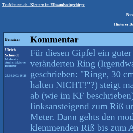
Teufelsturm.de - Klettern im Elbsandsteingebirge
Ne
Hinterer B
Kommentar
Benutzer
Ulrich
Für diesen Gipfel ein gute
Schmidt
Moderator
veränderten Ring (Irgendw
Authentifizierter
Benutzer
geschrieben: "Ringe, 30 c
25.08.2002 16:28
halten NICHT!"?) steigt ma
ab (wie im KF beschrieben)
linksansteigend zum Riß u
Meter. Dann gehts den mode
klemmenden Riß bis zum A