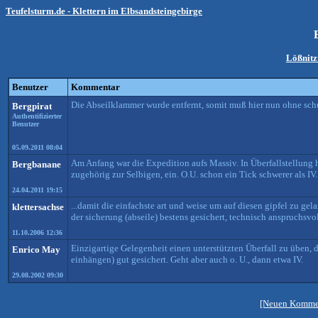
Teufelsturm.de - Klettern im Elbsandsteingebirge
Lößnit
Benutzer
Kommentar
Die Abseilklammer wurde entfernt, somit muß hier nun ohne sch
Bergpirat
Authentifizierter
Benutzer
05.09.2011 08:04
Am Anfang war die Expedition aufs Massiv. In Überfallstellung
Bergbanane
zugehörig zur Selbigen, ein. O.U. schon ein Tick schwerer als IV
24.04.2011 19:15
...damit die einfachste art und weise um auf diesen gipfel zu gela
klettersachse
der sicherung (abseile) bestens gesichert, technisch anspruchsvol
11.10.2006 12:36
Einzigartige Gelegenheit einen unterstützten Überfall zu üben, 
Enrico May
einhängen) gut gesichert. Geht aber auch o. U., dann etwa IV.
29.08.2002 09:30
[Neuen Kommen