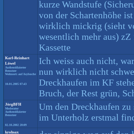
kurze Wandstufe (Siche
von der Schartenhöhe ist 
wirklich mickrig (sieht
wesentlich mehr aus) zZ 
Kassette
Karl-Reinhart
Ich weiss auch nicht, war
Löwel
Authentifizierter
nun wirklich nicht schwe
Benutzer
Wohnort: auf Asylsuche
Dreckhaufen im KF steh
10.01.2005 07:43
Bruch, der Rest grün, Sch
Um den Dreckhaufen zu 
JörgBFH
Moderator
Authentifizierter
im Unterholz erstmal find
Benutzer
02.10.2002 20:09
krohsax