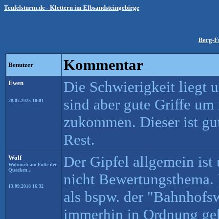
Teufelsturm.de - Klettern im Elbsandsteingebirge
Berg-F
Kommentar
Benutzer
Die Schwierigkeit liegt 
Ewen
sind aber gute Griffe um
28.07.2025 18:01
zukommen. Dieser ist gu
Rest.
Der Gipfel allgemein ist
Wolf
Wohnort: am Fuße der
Quacken...
nicht Bewertungsthema.
13.09.2018 16:32
als bspw. der "Bahnhofs
immerhin in Ordnung geh