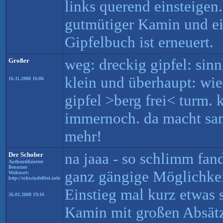
links querend einsteigen.
gutmütiger Kamin und ei
Gipfelbuch ist erneuert.
weg: dreckig gipfel: sinn
Großer
klein und überhaupt: wi
16.11.2008 16:06
gipfel >berg frei< turm. 
immernoch. da macht sa
mehr!
na jaaa - so schlimm fand
Der Schober
Authentifizierter
Benutzer
ganz gängige Möglichke
Wohnort:
http://schwindelfrei.info
Einstieg mal kurz etwas 
26.01.2008 19:16
Kamin mit großen Absät