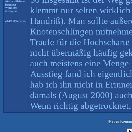
Authentifizierter
Benutzer
klemmt nur selten wirklich 
Wohnort:
darheeme
Handriß). Man sollte auße
23.10.2002 13:56
Knotenschlingen mitnehmen
Traufe für die Hochscharte
nicht übermäßig häufig gekl
auch meistens eine Menge
Ausstieg fand ich eigentli
hab ich ihn nicht in Erinne
damals (August 2000) auch 
Wenn richtig abgetrocknet,
[Neuen Kommen