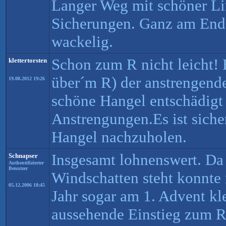
Langer Weg mit schöner Li
Sicherungen. Ganz am End
wackelig.
Schon zum R nicht leicht!
klettertorsten
über´m R) der anstrengende
19.08.2012 19:26
schöne Hangel entschädigt 
Anstrengungen.Es ist sich
Hangel nachzuholen.
Insgesamt lohnenswert. Da 
Schnapser
Authentifizierter
Benutzer
Windschatten steht konnte
05.12.2006 18:45
Jahr sogar am 1. Advent kl
aussehende Einstieg zum R