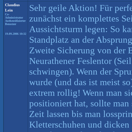
Claudius
Sehr geile Aktion! Für per
Lein
Co-
zunächst ein komplettes Se
Administrator
Authentifizierter
Benutzer
Aussichtsturm legen: So k
19.09.2006 10:32
Standplatz an der Absprungs
Zweite Sicherung von der 
Neurathener Feslentor (Seil
schwingen). Wenn der Spru
wurde (und das ist meist so)
extrem rollig! Wenn man si
positioniert hat, sollte man 
Zeit lassen bis man losspri
Kletterschuhen und dicken 