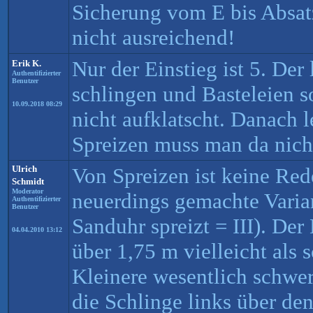
Sicherung vom E bis Absat
nicht ausreichend!
Nur der Einstieg ist 5. Der 
Erik K.
Authentifizierter
Benutzer
schlingen und Basteleien s
10.09.2018 08:29
nicht aufklatscht. Danach 
Spreizen muss man da nich
Ulrich
Von Spreizen ist keine Rede
Schmidt
Moderator
neuerdings gemachte Varian
Authentifizierter
Benutzer
Sanduhr spreizt = III). Der 
04.04.2010 13:12
über 1,75 m vielleicht als 
Kleinere wesentlich schwer
die Schlinge links über den