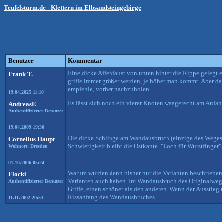
Teufelsturm.de - Klettern im Elbsandsteingebirge
Benutzer
Kommentar
Eine dicke Affenfaust von unten hinter die Rippe gelegt e
Frank T.
griffe immer größer werden, je höher man kommt. Aber das 
empfehle, vorher nachzuholen.
19.04.2025 11:10
Es lässt sich noch ein vierer Knoten waagerecht am Anfan
AndreasE
Authentifizierter Benutzer
19.04.2009 19:30
Die dicke Schlinge am Wandausbruch (einzige des Weges) 
Cornelius Haupt
Schwierigkeit bleibt die Ostkante. "Loch für Wurstfinger" 
Wohnort: Dresden
01.10.2006 05:24
Warum wurden denn bisher nur die Varianten beschrieben
Flocki
Varianten auch haben. Im Wandausbruch des Originalwege
Authentifizierter Benutzer
Griffe, einen schöner als den anderen. Wenn der Ausstieg 
Rissanfang des Wandausbruches.
11.11.2002 20:53