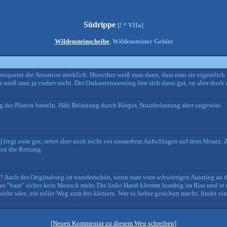
Südrippe
[! * VIIa]
Wildensteinscheibe
, Wildensteiner Gebiet
ntspannt die Situation merklich. Hinterher weiß man dann, dass man sie eigentlich 
weiß man ja vorher nicht. Der Ostkantenausstieg löst sich dann gut, ist aber doch 
g der Platten basteln. Hält Belastung durch Körper, Sturzbelastung aber ungewiss.
liegt zwar gut, rettet aber auch nicht vor unsanftem Aufschlagen auf dem Absatz. 
ist die Rettung.
? Auch der Originalweg ist wunderschön, wenn man vom schwierigen Ausstieg an de
s "baut" sicher kein Mensch mehr. Die linke Hand klemmt bombig im Riss und in d
nicht wäre, ein toller Weg zum frei klettern. Wer es lieber gesichert macht, finde
[Neuen Kommentar zu diesem Weg schreiben]