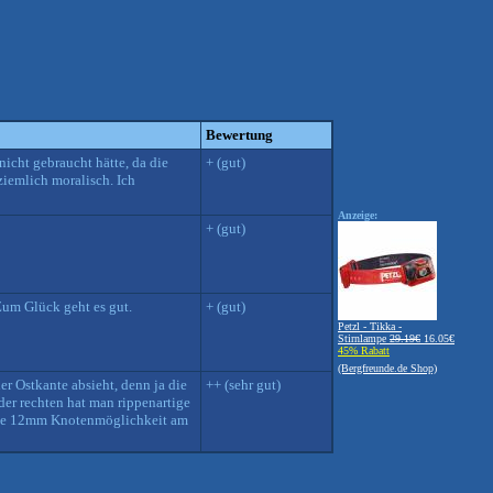
Bewertung
nicht gebraucht hätte, da die
+ (gut)
ziemlich moralisch. Ich
Anzeige:
+ (gut)
Zum Glück geht es gut.
+ (gut)
Petzl - Tikka -
Stirnlampe
29.19€
16.05€
45% Rabatt
(Bergfreunde.de Shop)
r Ostkante absieht, denn ja die
++ (sehr gut)
er rechten hat man rippenartige
t eine 12mm Knotenmöglichkeit am