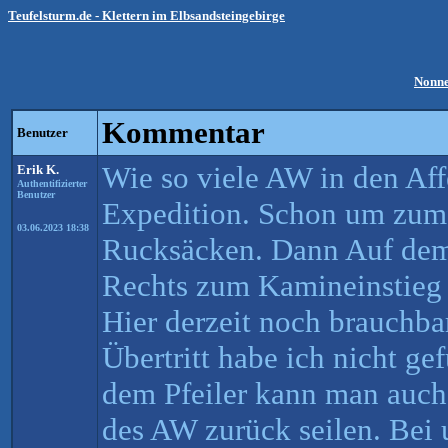
Teufelsturm.de - Klettern im Elbsandsteingebirge
Nonne
Kommentar
Benutzer
Wie so viele AW in den Aff
Erik K.
Authentifizierter
Benutzer
Expedition. Schon um zum
03.06.2023 18:38
Rucksäcken. Dann Auf de
Rechts zum Kamineinstieg 
Hier derzeit noch brauchba
Übertritt habe ich nicht g
dem Pfeiler kann man auch
des AW zurück seilen. Bei 