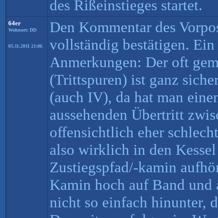
des Rißeinstieges startet.
Den Kommentar des Vorpos
64er
Wohnort: DD
vollständig bestätigen. Ein
05.11.2011 21:06
Anmerkungen: Der oft ge
(Trittspuren) ist ganz sich
(auch IV), da hat man eine
aussehenden Übertritt zwis
offensichtlich eher schlec
also wirklich in den Kessel
Zustiegspfad/-kamin aufhör
Kamin hoch auf Band und a
nicht so einfach hinunter, 