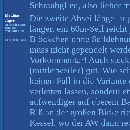
Schraubglied, also lieber m
Matthias
Die zweite Abseillänge ist
Jäger
Authentifizierter
länger, ein 60m-Seil reich
Benutzer
Wohnort: Riesa
Blöckchen ohne Seildehnun
04.04.2021 18:39
muss nicht gependelt werd
Vorkommentar! Auch steckt
(mittlerweile?) gut. Wie sc
keinen Fall in die Variant
verleiten lassen, sondern 
aufwendiger auf oberem B
Riß an der großen Birke ric
Kessel, wo der AW dann rec