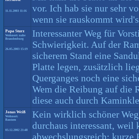
vor. Ich hab sie nur sehr vo
11.11.2003 11:16
wenn sie rauskommt wird's 
Interessanter Weg für Vorst
Papa Sturz
Wohnort: nahe
Brandenburg
Schwierigkeit. Auf der Ra
26.05.2003 15:19
sicherem Stand eine Sandu
Platte legen, zusätzlich li
Querganges noch eine sich
Wem die Reibung auf die R
diese auch durch Kaminkle
Kein wirklich schöner Weg
Jonas Weiß
Wohnort:
Bautzen
durchaus interessant, weil
03.12.2002 21:48
abwechslungsreich: kurze 