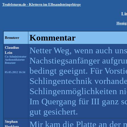
Teufelsturm.de - Klettern im Elbsandsteingebirge
Li
Honigs
Kommentar
Benutzer
Claudius
Netter Weg, wenn auch uns
Lein
Co-Administrator
Nachstiegsanfänger aufgru
Authentifizierter
Benutzer
bedingt geeignt. Für Vorst
05.05.2012 16:34
Schlingentechnik vorhanden
Schlingenmöglichkeiten nic
Im Quergang für III ganz sc
gut gesichert.
Stephan
Mir kam die Platte an der 
Herklotz