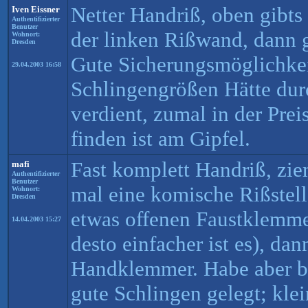
Netter Handriß, oben gibts
Iven Eissner
Authentifizierter
Benutzer
der linken Rißwand, dann 
Wohnort:
Dresden
Gute Sicherungsmöglichkei
29.04.2003 16:58
Schlingengrößen Hätte dur
verdient, zumal in der Prei
finden ist am Gipfel.
Fast komplett Handriß, zie
mafi
Authentifizierter
Benutzer
mal eine komische Rißstel
Wohnort:
Dresden
etwas offenen Faustklemme
14.04.2003 15:27
desto einfacher ist es), dan
Handklemmer. Habe aber be
gute Schlingen gelegt; kle