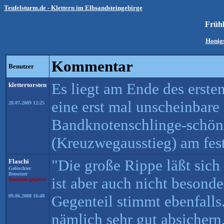
Teufelsturm.de - Klettern im Elbsandsteingebirge
Frühl
Honigs
Kommentar
Benutzer
Es liegt am Ende des ersten
klettertorsten
eine erst mal unscheinbare
28.07.2009 12:25
Bandknotenschlinge-schön
(Kreuzwegausstieg) am fest
"Die große Rippe läßt sich 
Flaschi
Gelöschter
Benutzer
ist aber auch nicht besond
Benutzer gesperrt
Gegenteil stimmt ebenfalls.
09.06.2008 16:48
nämlich sehr gut absichern,