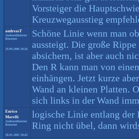
Vorsteiger die Hauptschwier
Kreuzwegausstieg empfehl
Schöne Linie wenn man o
andreasT
Authentifizierter
Benutzer
aussteigt. Die große Rippe 
29.09.2006 18:26
absichern, ist aber auch ni
Den R kann man von einem 
einhängen. Jetzt kurze abe
Wand an kleinen Platten. 
sich links in der Wand imm
Enrico
logische Linie entlang der
Morelli
Authentifizierter
Ring nicht übel, dann wir
Benutzer
28.01.2001 10:45