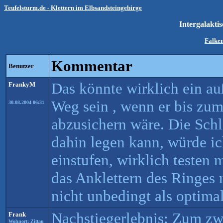
Teufelsturm.de - Klettern im Elbsandsteingebirge
Intergalakti
Falken
Kommentar
Benutzer
Das könnte wirklich ein a
FrankyM
Weg sein , wenn er bis zum
30.08.2004 06:31
abzusichern wäre. Die Sch
dahin legen kann, würde i
einstufen, wirklich testen 
das Anklettern des Ringes
nicht unbedingt als optima
Nachstiegerlebnis: Zum zw
Frank
Wohnort: Zittau