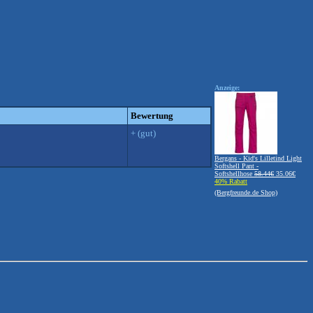
Anzeige:
Bewertung
+ (gut)
Bergans - Kid's Lilletind Light
Softshell Pant -
Softshellhose
58.44€
35.06€
40% Rabatt
(Bergfreunde.de Shop)