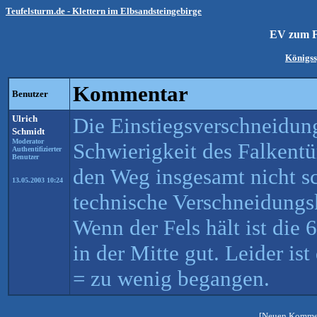
Teufelsturm.de - Klettern im Elbsandsteingebirge
EV zum 
Königss
Kommentar
Benutzer
Ulrich
Die Einstiegsverschneidung
Schmidt
Moderator
Schwierigkeit des Falkent
Authentifizierter
Benutzer
den Weg insgesamt nicht sc
13.05.2003 10:24
technische Verschneidungskl
Wenn der Fels hält ist die 
in der Mitte gut. Leider is
= zu wenig begangen.
[Neuen Kommen