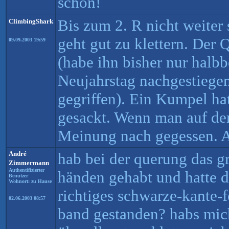
schön!
Bis zum 2. R nicht weiter
ClimbingShark
geht gut zu klettern. Der
09.09.2003 19:59
(habe ihn bisher nur halb
Neujahrstag nachgestiege
gegriffen). Ein Kumpel hat
gesackt. Wenn man auf der 
Meinung nach gegessen. A
André
hab bei der querung das g
Zimmermann
Authentifizierter
händen gehabt und hatte 
Benutzer
Wohnort: zu Hause
richtiges schwarze-kante-f
02.06.2003 08:57
band gestanden? habs mich