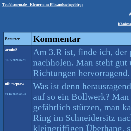
Teufelsturm.de - Klettern im Elbsandsteingebirge
Königss
Kommentar
Benutzer
Am 3.R ist, finde ich, der
arminS
nachholen. Man steht gut 
31.05.2026 07:11
Richtungen hervorragend.
Was ist denn herausragen
ulli treptow
auf so ein Bollwerk? Man 
25.10.2019 08:46
gefährlich stürzen, man 
Ring im Schneidersitz na
kleingriffigen Überhang,