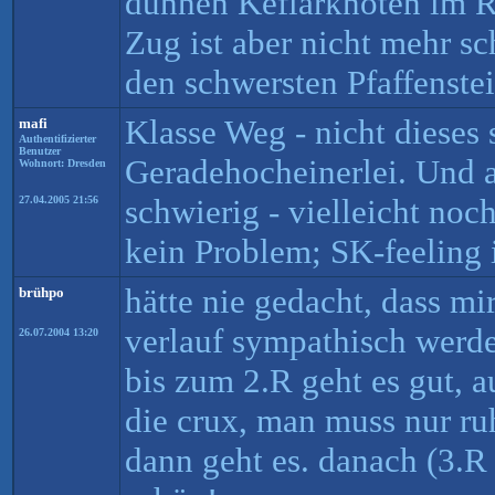
dünnen Keflarknoten im R
Zug ist aber nicht mehr s
den schwersten Pfaffenstei
Klasse Weg - nicht dieses 
mafi
Authentifizierter
Benutzer
Geradehocheinerlei. Und 
Wohnort: Dresden
schwierig - vielleicht no
27.04.2005 21:56
kein Problem; SK-feeling 
hätte nie gedacht, dass mi
brühpo
verlauf sympathisch werden
26.07.2004 13:20
bis zum 2.R geht es gut, a
die crux, man muss nur ruh
dann geht es. danach (3.R f