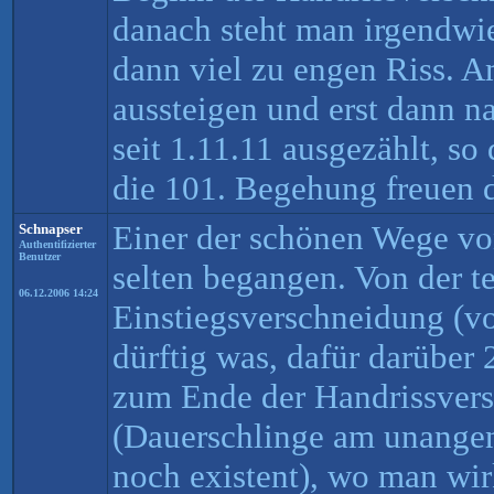
danach steht man irgendwi
dann viel zu engen Riss. A
aussteigen und erst dann nac
seit 1.11.11 ausgezählt, so
die 101. Begehung freuen 
Einer der schönen Wege vo
Schnapser
Authentifizierter
Benutzer
selten begangen. Von der te
06.12.2006 14:24
Einstiegsverschneidung (vo
dürftig was, dafür darüber
zum Ende der Handrissver
(Dauerschlinge am unange
noch existent), wo man wir