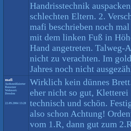
Handrisstechnik auspacken 
schlechten Eltern. 2. Vers
mafi beschrieben noch mal 
mit dem linken Fuß in Höhe
Hand angetreten. Talweg-Au
nicht zu verachten. Im gol
Jahres noch nicht ausgezäh
Wirklich kein dünnes Bret
mafi
Authentifizierter
Benutzer
eher nicht so gut, Klettere
Wohnort:
Dresden
technisch und schön. Festi
22.09.2004 13:28
also schon Achtung! Orden
vom 1.R, dann gut zum 2.