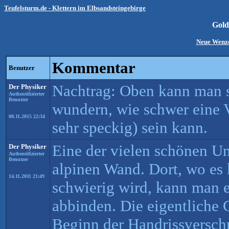
Teufelsturm.de - Klettern im Elbsandsteingebirge
Gold
Neue Wenz
Kommentar
Benutzer
Nachtrag: Oben kann man 
Der Physiker
Authentifizierter
Benutzer
wundern, wie schwer eine 
08.11.2015 22:34
sehr speckig) sein kann.
Eine der vielen schönen U
Der Physiker
Authentifizierter
Benutzer
alpinen Wand. Dort, wo es 
14.11.2011 21:49
schwierig wird, kann man ei
abbinden. Die eigentliche 
Beginn der Handrissverschn