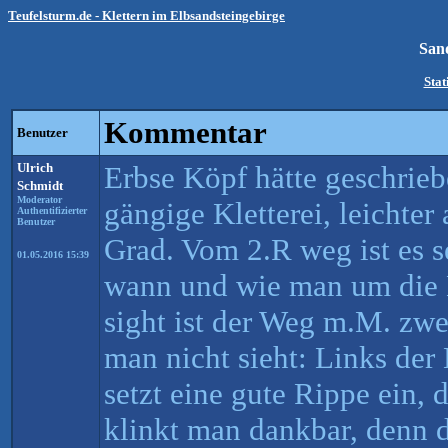
Teufelsturm.de - Klettern im Elbsandsteingebirge
San
Stat
Kommentar
Benutzer
Ulrich
Erbse Köpf hätte geschrieb
Schmidt
Moderator
gängige Kletterei, leichter
Authentifizierter
Benutzer
Grad. Vom 2.R weg ist es s
01.05.2016 15:39
wann und wie man um die K
sight ist der Weg m.M. zw
man nicht sieht: Links der 
setzt eine gute Rippe ein, d
klinkt man dankbar, denn d