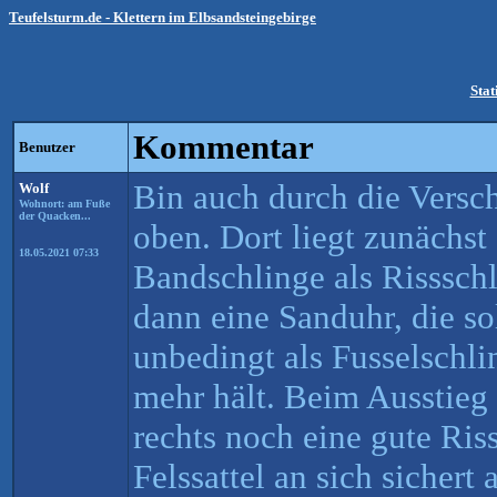
Teufelsturm.de - Klettern im Elbsandsteingebirge
Stat
Kommentar
Benutzer
Bin auch durch die Vers
Wolf
Wohnort: am Fuße
der Quacken...
oben. Dort liegt zunächst
18.05.2021 07:33
Bandschlinge als Rissschl
dann eine Sanduhr, die sol
unbedingt als Fusselschli
mehr hält. Beim Ausstieg
rechts noch eine gute Riss
Felssattel an sich sicher