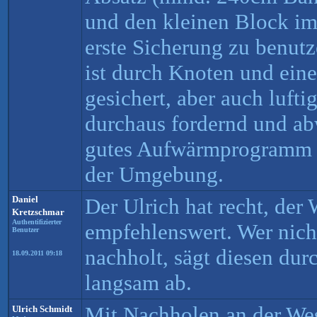
und den kleinen Block im
erste Sicherung zu benut
ist durch Knoten und eine
gesichert, aber auch luftig
durchaus fordernd und ab
gutes Aufwärmprogramm f
der Umgebung.
Daniel
Der Ulrich hat recht, der 
Kretzschmar
Authentifizierter
empfehlenswert. Wer nich
Benutzer
nachholt, sägt diesen dur
18.09.2011 09:18
langsam ab.
Mit Nachholen an der Wes
Ulrich Schmidt