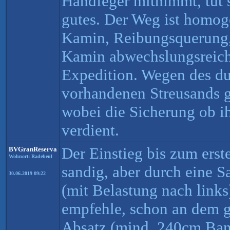
Handfeger mitnimmt, tut 
gutes. Der Weg ist homoge
Kamin, Reibungsquerung,
Kamin abwechslungsreich
Expedition. Wegen des du
vorhandenen Streusands gi
wobei die Sicherung ob ih
verdient.
Der Einstieg bis zum erste
BVGranReserva
Wohnort: Radebeul
sandig, aber durch eine 
30.06.2019 09:22
(mit Belastung nach links)
empfehle, schon an dem 
Absatz (mind. 240cm Ban