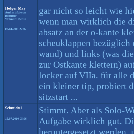
gar nicht so leicht wie hi
Holger May
Authentifizierter
Benutzer
wenn man wirklich die di
Wohnort: Berlin
absatz an der o-kante kle
07.04.2011 22:07
scheuklappen bezüglich de
wand) und links (was die
zur Ostkante klettern) a
locker auf VIIa. für alle 
ein kleiner tip, probiert 
sitzstart ...
Stimmt. Aber als Solo-We
Schmidtel
Aufgabe wirklich gut. D
15.07.2010 05:06
heruntergesetzt werden, 