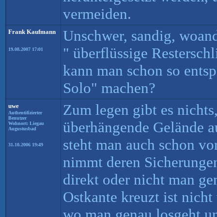
vermeiden.
Unschwer, sandig, woand
Frank Kaufmann
" überflüssige Restersch
19.08.2007 17:01
kann man schon so entspa
Solo" machen?
Zum legen gibt es nichts
uwe
Authentifizierter
Benutzer
überhängende Gelände a
Wohnort: Liegau
Augustusbad
steht man auch schon vor
31.10.2006 19:49
nimmt deren Sicherungen
direkt oder nicht man g
Ostkante kreuzt ist nicht
wo man genau losgeht unt