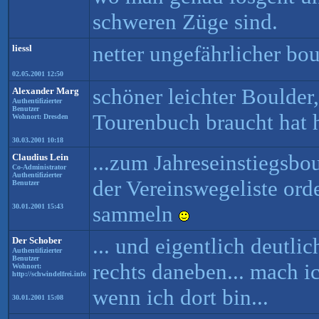
schweren Züge sind.
netter ungefährlicher bou
liessl
02.05.2001 12:50
schöner leichter Boulder,
Alexander Marg
Authentifizierter
Benutzer
Tourenbuch braucht hat 
Wohnort: Dresden
30.03.2001 10:18
...zum Jahreseinstiegsbou
Claudius Lein
Co-Administrator
Authentifizierter
der Vereinswegeliste ord
Benutzer
sammeln
30.01.2001 15:43
... und eigentlich deutlic
Der Schober
Authentifizierter
Benutzer
rechts daneben... mach i
Wohnort:
http://schwindelfrei.info
wenn ich dort bin...
30.01.2001 15:08