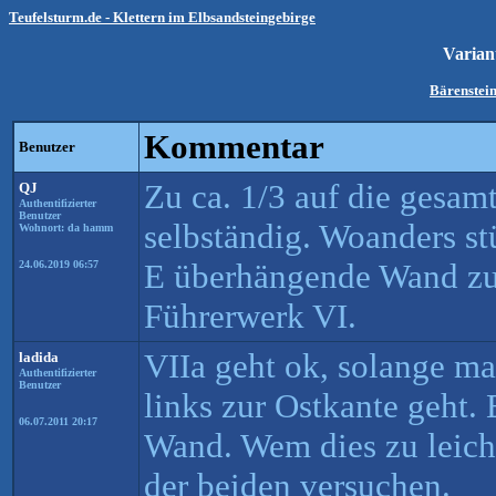
Teufelsturm.de - Klettern im Elbsandsteingebirge
Varian
Bärenstein
Kommentar
Benutzer
Zu ca. 1/3 auf die gesa
QJ
Authentifizierter
Benutzer
selbständig. Woanders s
Wohnort: da hamm
E überhängende Wand zu 
24.06.2019 06:57
Führerwerk VI.
VIIa geht ok, solange ma
ladida
Authentifizierter
Benutzer
links zur Ostkante geht. 
06.07.2011 20:17
Wand. Wem dies zu leicht 
der beiden versuchen.