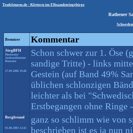
Teufelsturm.de - Klettern im Elbsandsteingebirge
Rathener 
Schweden
Kommentar
Benutzer
Schon schwer zur 1. Öse (
JörgBFH
Moderator
Authentifizierter
sandige Tritte) - links mit
Benutzer
Gestein (auf Band 49% San
27.09.2006 19:46
üblichen schlonzigen Bände
leichter als bei "Schwedis
Erstbegangen ohne Ringe - 
ganz so schlimm wie von s
Bergfreund
beschrieben ist es ja nun n
01.08.2003 12:41