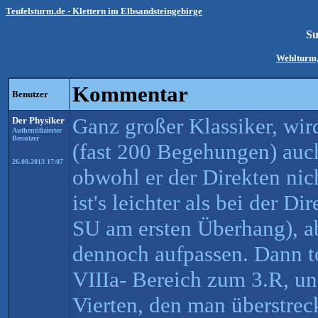
Teufelsturm.de - Klettern im Elbsandsteingebirge
Su
Wehlturm,
Kommentar
Benutzer
Ganz großer Klassiker, wir
Der Physiker
Authentifizierter
Benutzer
(fast 200 Begehungen) auch
26.08.2013 17:07
obwohl er der Direkten nic
ist's leichter als bei der D
SU am ersten Überhang), a
dennoch aufpassen. Dann to
VIIIa- Bereich zum 3.R, u
Vierten, den man überstrec