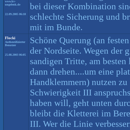
www.kv-
bei dieser Kombination si
ungelenk.de
schlechte Sicherung und br
22.09.2005 06:18
mit im Bunde.
Schöne Querung (an festen
Flocki
Authentifizierter
Benutzer
der Nordseite. Wegen der 
25.08.2003 06:05
sandigen Tritte, am besten 
dann drehen....um eine plat
Handklemmern) nutzen zu 
Schwierigkeit III anspruchs
haben will, geht unten du
bleibt die Kletterei im Be
III. Wer die Linie verbesse