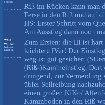
Benutzer
Riß im Rücken kann man da
02.02.2014 10:20
Ferse in den Riß und auf di
HS: Erster Schritt vom Que
Am Ausstieg dann noch ma
Walli
Zum Ersten: die III ist hart 
Walther
Wohnort:
leichtere IVer! Der Einsti
Radebeul
weg ist gut gesichert (SUe
24.08.2013 12:09
(Riß-)Kamineinstieg. Dort 
dringend, zur Vermeidung 
übler Seilreibung nachzuh
einen großen KiKo/ Affen
Kaminboden in den Riß wei