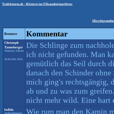
Teufelsturm.de - Klettern im Elbsandsteingebirge
Hirschgrundtur
Kommentar
Benutzer
Christoph
Die Schlinge zum nachhol
Tanneberger
Wohnort: Sebnitz
ich nicht gefunden. Man ka
30.04.2026 18:01
gemütlich das Seil durch d
danach den Schinder ohne 
mich ging's rechtsgängig, 
ab und zu was zum greifen
nicht mehr wild. Eine hart e
Wie rum man den Kamin ma
ladida
Authentifizierter