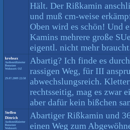
Hält. Der Rißkamin anschli
und muß cm-weise erkämpft
Oben wird es schön! Und e
Kamins mehrere große SUen
eigentl. nicht mehr braucht.
Abartig? Ich finde es durc
krohsax
Authentifizierter
Benutzer
rassigen Weg, für III anspr
Wohnort: OZ
abwechslungsreich. Klette
29.07.2009 22:58
rechtsseitig, mag es zwar e
aber dafür kein bißchen sa
Steffen
Abartiger Rißkamin und 36
Dittrich
Authentifizierter
einen Weg zum Abgewöhne
Benutzer
Wohnort: