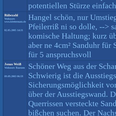
potentiellen Stürze einfach
Hangel schön, nur Umstie
Rübezahl
Wohnort:
www.klettermatz.de
Pfeilerriß ni so dolle, --> 
02.05.2005 14:31
komische Haltung; kurz 
aber ne 4cm² Sanduhr für 
für 5 anspruchsvoll
Schöner Weg aus der Schar
Jonas Weiß
Wohnort: Bautzen
Schwierig ist die Ausstieg
09.09.2003 06:59
Sicherungsmöglichkeit vom
über der Ausstiegswand. Do
Querrissen versteckte Sa
bißchen suchen. Der Nachs