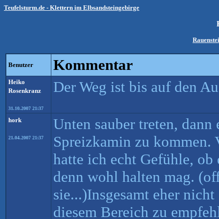
Teufelsturm.de - Klettern im Elbsandsteingebirge
Rauenste
Kommentar
Benutzer
Heiko
Der Weg ist bis auf den Au
Rosenkranz
31.10.2007 21:37
Unten sauber treten, dann 
hork
Spreizkamin zu kommen.
21.04.2007 21:37
hatte ich echt Gefühle, o
denn wohl halten mag. (off
sie...)Insgesamt eher nicht
diesem Bereich zu empfehl