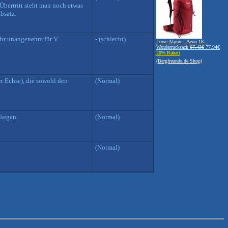
bertritt steht man noch etwas
bsatz.
ehr unangenehm für V.
- (schlecht)
Lowe Alpine - Aeon 18 -
Wanderrucksack
97.43€
77.94€
20% Rabatt
(Bergfreunde.de Shop)
r Echse), die sowohl den
(Normal)
liegen.
(Normal)
(Normal)