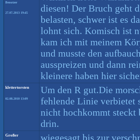
Benutzer
diesen! Der Bruch geht d
27.07.2013 19:45
belasten, schwer ist es d
lohnt sich. Komisch ist n
kam ich mit meinem Körpe
und musste den aufbauch
ausspreizen und dann re
kleinere haben hier siche
Um den R gut.Die morsc
klettertorsten
fehlende Linie verbietet
02.08.2010 13:09
nicht hochkommt steckt 
drin.
wiegesagt bis zur versch
Großer