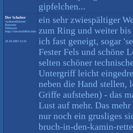
gipfelchen...
ein sehr zwiespältiger W
Der Schober
Authentifizierter
Benutzer
zum Ring und weiter bis
Wohnort:
http://schwindelfrei.info
ich fast geneigt, sogar 's
20.10.2003 12:16
Fester Fels und schöne L
selten schöner technisch
Untergriff leicht eingedr
neben die Hand stellen, 
Griffe aufstehen) - das 
Lust auf mehr. Das mehr w
nur noch ein grusliges s
bruch-in-den-kamin-rette