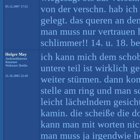
von der verschn. hab ic
05.12.2007 17:52
gelegt. das queren an dem
man muss nur vertrauen 
schlimmer!! 14. u. 18. be
ich kann mich dem schob
Holger May
Authentifizierter
Benutzer
untere teil ist wirklich 
Wohnort: Berlin
weiter stürmen. dann kom
21.10.2005 22:10
stelle am ring und man s
leicht lächelndem gesicht
kamin. die scheiße die do
kann man mit worten nic
man muss ja irgendwie h