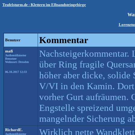
Teufelsturm.de - Klettern im Elbsandsteingebirge
Wan
Lorenztu
Kommentar
Benutzer
Nachsteigerkommentar. L
mafi
Authentifizierter
Benutzer
über Ring fragile Quersa
Wohnort: Dresden
höher aber dicke, solide
06.10.2017 12:33
V/VI in den Kamin. Dort
vorher Gurt aufräumen. 
Engstelle spreizend umg
mangelnder Sicherung a
Wirklich nette Wandklett
RichardE.
Authentifizierter