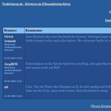
Teufelsturm.de - Klettern im Elbsandsteingebirge
Stat
Benutzer
Kommentar
Ulrich
Gute Kletterei aber eine fürchterliche Gestein. Schlingen kan
Griffe belastet sollte auch alles halten. Die schwerste Stelle ist 
Schmidt
Moderator
Authentifizierter
Benutzer
01.05.2016 15:33
Schwierigkeit in der Tat der Sand bis zum Ring, aber gute Kno
JörgBFH
und warum nicht auf Riß?
Moderator
Authentifizierter
Benutzer
30.06.2004 22:11
Crux: Von der Platte über Rissspur zu R, da sehr sandig und Sch
till
links um die Ecke, dann wird's schön. Kein Rissklettern nötig.
22.10.2003 12:43
[Neuen Kommen