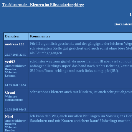
Teufelsturm.de - Klettern im Elbsandsteingebirge
O
Bärenstein
Benutzer
Kommentar
Für III eigentlich geschenkt und der gängigste der leichten Weg
andreas123
schwierigsten Stelle gut gesichert und auch sonst ohne böse Ste
als I durchgegangen.
25.07.2015 22:50
schönster weg zum gipfel, da moos frei. mit III aber viel zu hoch 
yeti92
anfänger allerdings super! das band nach rechts richtung kante
Authentifizierter
Benutzer
SU 9mm/5mm -schlinge und nach links zum gipfel(SU).
Wohnort:
Lohmen
04.09.2011 16:56
sehr schönes klettern auch mit Kindern, ist auch sehr gut abges
Gruni
Wohnort:
Markkleeberg
21.08.2011 06:43
Ich kann den Weg auch nur allen Neulingen im Vorstieg ans Herz 
Nisel
Sanduhren und mit Knoten absichern kann! Unbedingt machen, w
Authentifizierter
Benutzer
Wohnort:
Dresden