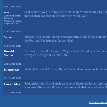
30.07.2007 07:04
Sehr schöner Weg, den top absichern kann, vorallem die Züge z
uwe
nur schauen das man an den SU nicht vorbeiläuft.
Authentifizierter
Benutzer
Wohnort: Liegau
Augustusbad
23.07.2006 09:04
Enricos Tipp ist gut - durch Knotenschlinge und SU links in der
Volker
für Vor- und Nachstiegsanfänger ideal.
03.08.2005 15:13
Ronald
Niemals III, eher II. Der ganze Weg ist liegend und man hat imm
einzigste nicht grüne III am Gipfel.
Walter
28.06.2004 11:31
Ideal für Auf- und Abstieg. Beim Aufstieg kann man noch die 
Klettermax
23.12.2003 18:13
Sehr einfach für III und auch ganz nette Kletterei, das am ehesten
Enrico May
Knotenschlinge und SU auch hervorragend absichern = Heißer Ti
22.11.2003 21:43
[Neuen Kommen