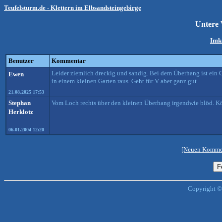
Teufelsturm.de - Klettern im Elbsandsteingebirge
Untere
Imk
Benutzer
Kommentar
Leider ziemlich dreckig und sandig. Bei dem Überhang ist ein 
Ewen
in einem kleinen Garten raus. Geht für V aber ganz gut.
21.08.2025 17:53
Stephan
Vom Loch rechts über den kleinen Überhang irgendwie blöd. Kön
Herklotz
06.01.2004 12:20
[Neuen Kommen
Copyright ©