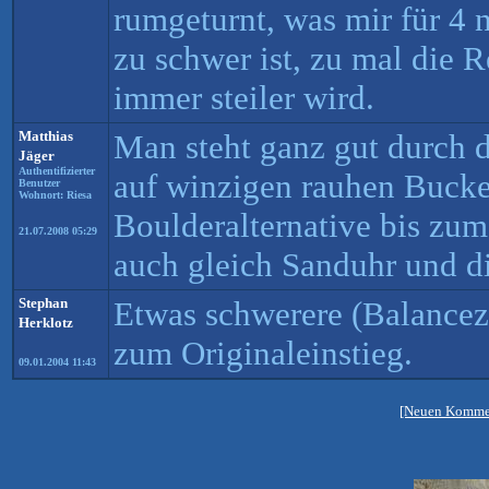
rumgeturnt, was mir für 4
zu schwer ist, zu mal die
immer steiler wird.
Matthias
Man steht ganz gut durch d
Jäger
Authentifizierter
auf winzigen rauhen Bucke
Benutzer
Wohnort: Riesa
Boulderalternative bis zu
21.07.2008 05:29
auch gleich Sanduhr und d
Stephan
Etwas schwerere (Balancezu
Herklotz
zum Originaleinstieg.
09.01.2004 11:43
[Neuen Kommen