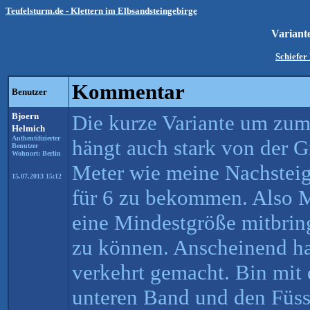
Teufelsturm.de - Klettern im Elbsandsteingebirge
Variant
Schiefer
Kommentar
Benutzer
Bjoern
Die kurze Variante um zu
Helmich
Authentifizierter
hängt auch stark von der G
Benutzer
Wohnort: Berlin
Meter wie meine Nachsteig
15.07.2013 15:12
für 6 zu bekommen. Also M
eine Mindestgröße mitbring
zu können. Anscheinend ha
verkehrt gemacht. Bin mit
unteren Band und den Füss