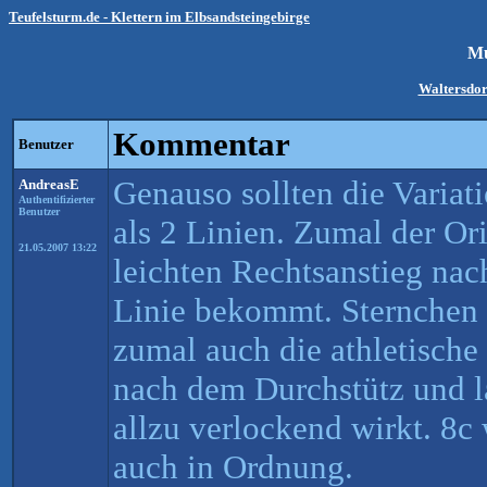
Teufelsturm.de - Klettern im Elbsandsteingebirge
Mu
Waltersdor
Kommentar
Benutzer
Genauso sollten die Varia
AndreasE
Authentifizierter
Benutzer
als 2 Linien. Zumal der Or
21.05.2007 13:22
leichten Rechtsanstieg na
Linie bekommt. Sternchen 
zumal auch die athletisch
nach dem Durchstütz und l
allzu verlockend wirkt. 8c
auch in Ordnung.