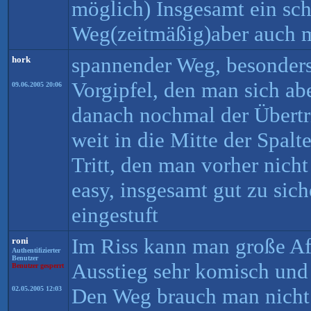
möglich) Insgesamt ein sc
Weg(zeitmäßig)aber auch 
spannender Weg, besonders
hork
Vorgipfel, den man sich ab
09.06.2005 20:06
danach nochmal der Übertri
weit in die Mitte der Spal
Tritt, den man vorher nicht
easy, insgesamt gut zu sich
eingestuft
Im Riss kann man große Af
roni
Authentifizierter
Benutzer
Ausstieg sehr komisch und 
Benutzer gesperrt
Den Weg brauch man nicht
02.05.2005 12:03