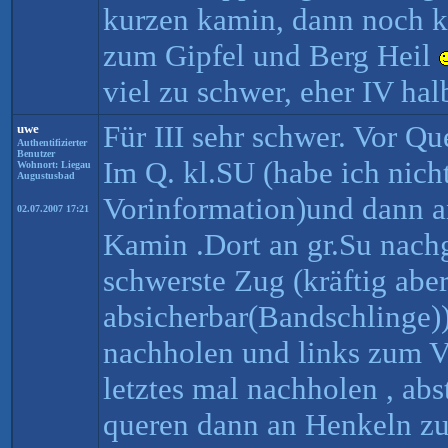
kurzen kamin, dann noch ku
zum Gipfel und Berg Heil
viel zu schwer, eher IV hal
Für III sehr schwer. Vor Qu
uwe
Authentifizierter
Benutzer
Im Q. kl.SU (habe ich nich
Wohnort: Liegau
Augustusbad
Vorinformation)und dann a
02.07.2007 17:21
Kamin .Dort an gr.Su nachg
schwerste Zug (kräftig abe
absicherbar(Bandschlinge))
nachholen und links zum Vo
letztes mal nachholen , abs
queren dann an Henkeln zu