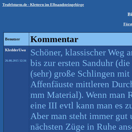
Teufelsturm.de - Klettern im Elbsandsteingebirge
B
Först
Kommentar
Benutzer
Schöner, klassischer Weg a
KledderUwa
bis zur ersten Sanduhr (die 
26.08.2015 12:34
(sehr) große Schlingen mit
Affenfäuste mittleren Dur
mm Material). Wenn man Ris
eine III evtl kann man es z
Aber man steht immer gut 
nächsten Züge in Ruhe ans