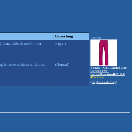
Bewertung
Anzeige:
VG. Ganz hübsch und immer
+ (gut)
 ist schwer, dann wird alles
(Normal)
Bergans - Kid's Lilletind Light
Softshell Pant -
Softshellhose
58.44€
35.06€
40% Rabatt
(Bergfreunde.de Shop)