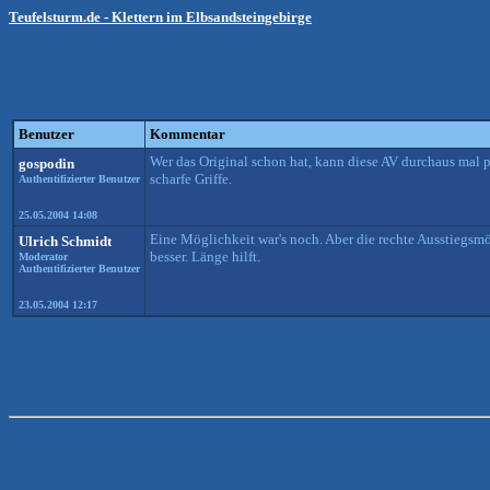
Teufelsturm.de - Klettern im Elbsandsteingebirge
Benutzer
Kommentar
Wer das Original schon hat, kann diese AV durchaus mal 
gospodin
scharfe Griffe.
Authentifizierter Benutzer
25.05.2004 14:08
Eine Möglichkeit war's noch. Aber die rechte Ausstiegsm
Ulrich Schmidt
besser. Länge hilft.
Moderator
Authentifizierter Benutzer
23.05.2004 12:17