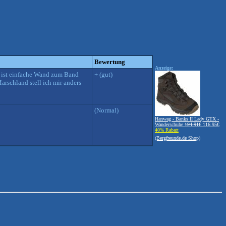
Bewertung
Anzeige:
t ist einfache Wand zum Band
+ (gut)
arschland stell ich mir anders
(Normal)
Hanwag - Banks II Lady GTX -
Wanderschuhe
194.91€
116.95€
40% Rabatt
(Bergfreunde.de Shop)