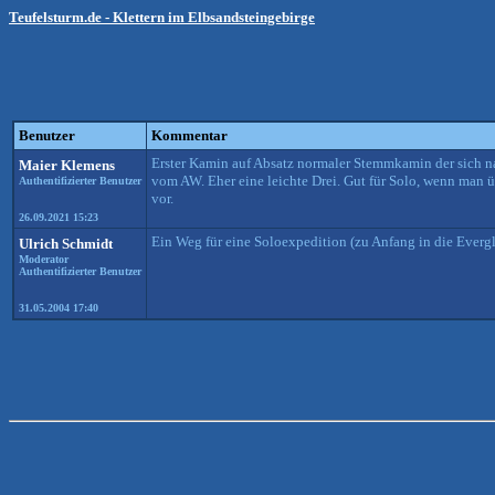
Teufelsturm.de - Klettern im Elbsandsteingebirge
Benutzer
Kommentar
Erster Kamin auf Absatz normaler Stemmkamin der sich n
Maier Klemens
vom AW. Eher eine leichte Drei. Gut für Solo, wenn man ü
Authentifizierter Benutzer
vor.
26.09.2021 15:23
Ein Weg für eine Soloexpedition (zu Anfang in die Evergl
Ulrich Schmidt
Moderator
Authentifizierter Benutzer
31.05.2004 17:40