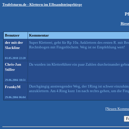
Teufelsturm.de - Klettern im Elbsandsteingebirge
P
Ries
Benutzer
Kommentar
der mit der
Super Kletterei, geht für Rp 10a. Anklettern des ersten R. mit Be
Rechtsbogen mit Fingerlöchern. Weg ist ne Empfehlung wert!
Slackline
03.05.2010 22:20
Chris-Jan
Da wurden im Kletterführer ein paar Zahlen durcheinander gebra
Stiller
29.06.2004 18:51
Durchgängig anstrengender Weg, der 1Ring ist schwer einzuhäng
FrankyM
anzuklettern. Am 4.Ring kurz 1m nach rechts gehen, um die Finge
29.06.2004 06:04
[Neuen Kommen