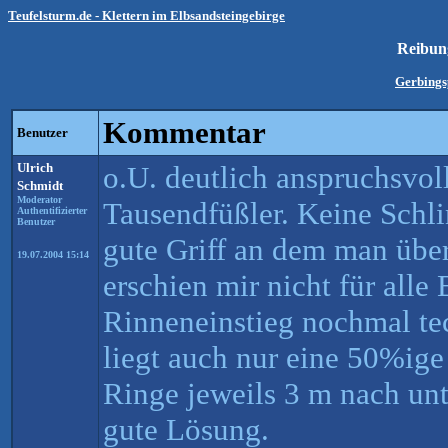
Teufelsturm.de - Klettern im Elbsandsteingebirge
Reibu
Gerbings
Kommentar
Benutzer
Ulrich
o.U. deutlich anspruchsvoll
Schmidt
Moderator
Tausendfüßler. Keine Schl
Authentifizierter
Benutzer
gute Griff an dem man übe
19.07.2004 15:14
erschien mir nicht für alle
Rinneneinstieg nochmal te
liegt auch nur eine 50%ige
Ringe jeweils 3 m nach unt
gute Lösung.