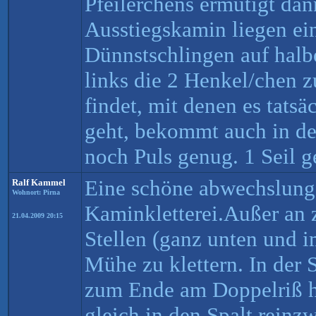
Pfeilerchens ermutigt da
Ausstiegskamin liegen ei
Dünnstschlingen auf hal
links die 2 Henkel/chen 
findet, mit denen es tatsä
geht, bekommt auch in de
noch Puls genug. 1 Seil g
Eine schöne abwechslung
Ralf Kammel
Wohnort: Pirna
Kaminkletterei.Außer an 
21.04.2009 20:15
Stellen (ganz unten und
Mühe zu klettern. In der 
zum Ende am Doppelriß 
gleich in den Spalt reinz