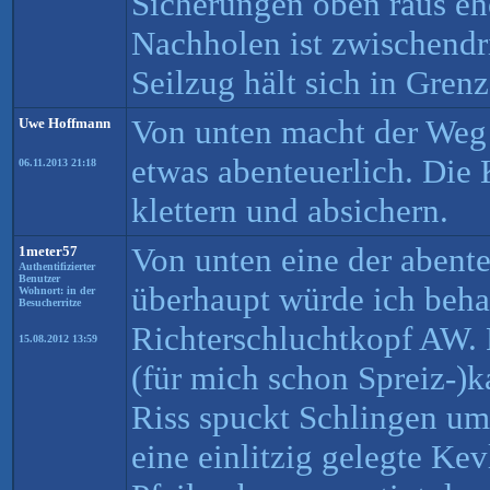
Sicherungen oben raus eh
Nachholen ist zwischendr
Seilzug hält sich in Grenz
Von unten macht der Weg 
Uwe Hoffmann
etwas abenteuerlich. Die 
06.11.2013 21:18
klettern und absichern.
Von unten eine der abente
1meter57
Authentifizierter
Benutzer
überhaupt würde ich beh
Wohnort: in der
Besucherritze
Richterschluchtkopf AW. F
15.08.2012 13:59
(für mich schon Spreiz-)k
Riss spuckt Schlingen um
eine einlitzig gelegte Kev