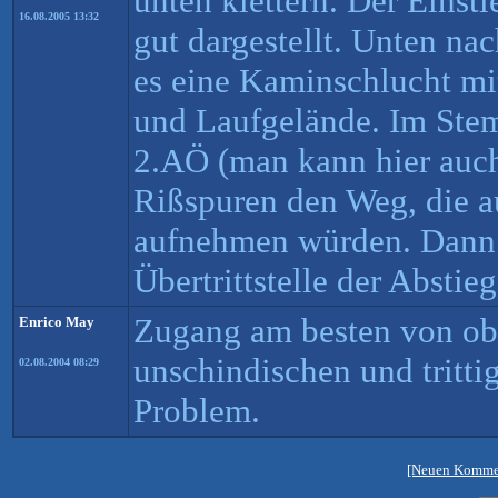
unten klettern. Der Einsti
16.08.2005 13:32
gut dargestellt. Unten na
es eine Kaminschlucht m
und Laufgelände. Im Ste
2.AÖ (man kann hier auch
Rißspuren den Weg, die 
aufnehmen würden. Dann 
Übertrittstelle der Absti
Zugang am besten von ob
Enrico May
unschindischen und tritti
02.08.2004 08:29
Problem.
[Neuen Kommen