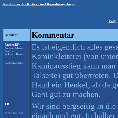
Teufelsturm.de - Klettern im Elbsandsteingebirge
Zwilli
Kommentar
Benutzer
Es ist eigentlich alles ge
EnricoDD
Authentifizierter
Benutzer
Kaminkletterei (von unte
Wohnort: Dresden
Kaminausstieg kann man 
18.08.2022 20:05
Talseite) gut übertreten. D
Hand ein Henkel, ab da g
Geht gut zu machen.
Wir sind bergseitig in die
TB
einach und gut. In halber 
28.08.2019 20:49