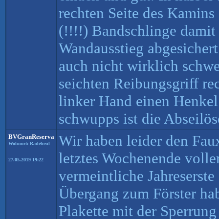
rechten Seite des Kamins
(!!!!) Bandschlinge damit 
Wandausstieg abgesichert.
auch nicht wirklich schwe
seichten Reibungsgriff r
linker Hand einen Henkel
schwupps ist die Abseilös
Wir haben leider den Fa
BVGranReserva
Wohnort: Radebeul
letztes Wochenende volle
27.05.2019 19:22
vermeintliche Jahreserste
Übergang zum Förster hab
Plakette mit der Sperrung