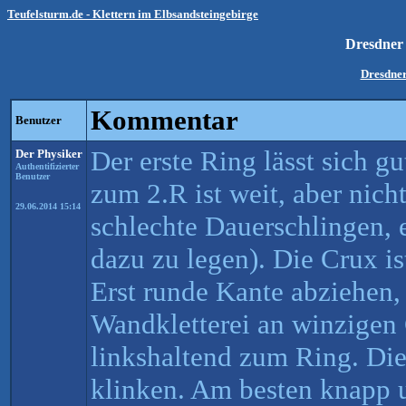
Teufelsturm.de - Klettern im Elbsandsteingebirge
Dresdner
Dresdne
Kommentar
Benutzer
Der erste Ring lässt sich 
Der Physiker
Authentifizierter
Benutzer
zum 2.R ist weit, aber nicht
29.06.2014 15:14
schlechte Dauerschlingen, e
dazu zu legen). Die Crux i
Erst runde Kante abziehen,
Wandkletterei an winzigen 
linkshaltend zum Ring. Die
klinken. Am besten knapp 