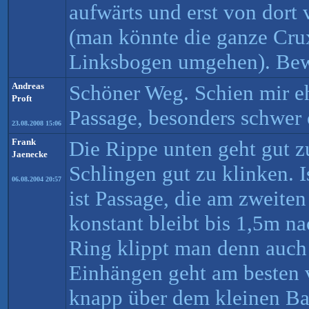
aufwärts und erst von dort
(man könnte die ganze Cru
Linksbogen umgehen). Bew
Andreas
Schöner Weg. Schien mir e
Proft
Passage, besonders schwer 
23.08.2008 15:06
Frank
Die Rippe unten geht gut z
Jaenecke
Schlingen gut zu klinken. I
06.08.2004 20:57
ist Passage, die am zweiten
konstant bleibt bis 1,5m na
Ring klippt man denn auch n
Einhängen geht am besten
knapp über dem kleinen B