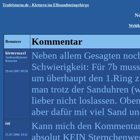
Teufelsturm.de - Klettern im Elbsandsteingebirge
No
Wehlk
Kommentar
Benutzer
Neben allem Gesagten noch
klettermaxl
Authentifizierter
Benutzer
Schwierigkeit: Für 7b muss
29.04.2007 09:58
um überhaupt den 1.Ring zu
man trotz der Sanduhren (w
lieber nicht loslassen. Obe
aber dafür mit viel Sand u
Kann mich den Kommentare
itti
absolut KEIN Sternchenweg
25.07.2006 19:11