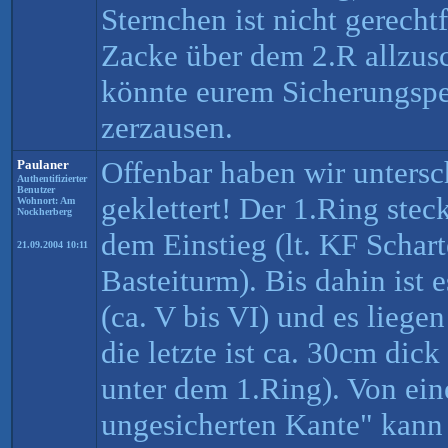
Sternchen ist nicht gerechtf
Zacke über dem 2.R allzusc
könnte eurem Sicherungsper
zerzausen.
Offenbar haben wir unters
Paulaner
Authentifizierter
Benutzer
geklettert! Der 1.Ring stec
Wohnort: Am
Nockherberg
dem Einstieg (lt. KF Schar
21.09.2004 10:11
Basteiturm). Bis dahin ist 
(ca. V bis VI) und es lieg
die letzte ist ca. 30cm dic
unter dem 1.Ring). Von ein
ungesicherten Kante" kann