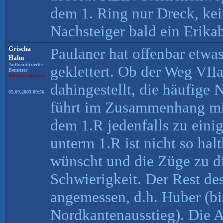
dem 1. Ring nur Dreck, kei
Nachsteiger bald ein Erika
Grischa
Paulaner hat offenbar etwas
Hahn
Authentifizierter
geklettert. Ob der Weg VIIa 
Benutzer
Benutzer gesperrt
dahingestellt, die häufige 
05.09.2005 09:56
führt im Zusammenhang mi
dem 1.R jedenfalls zu eini
unterm 1.R ist nicht so hal
wünscht und die Züge zu di
Schwierigkeit. Der Rest de
angemessen, d.h. Huber (bi
Nordkantenausstieg). Die 