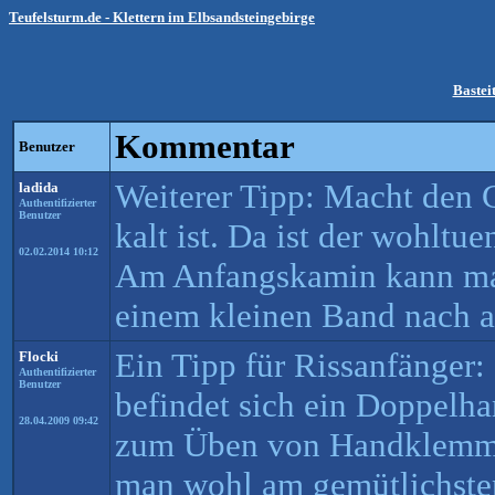
Teufelsturm.de - Klettern im Elbsandsteingebirge
Bastei
Kommentar
Benutzer
Weiterer Tipp: Macht den 
ladida
Authentifizierter
Benutzer
kalt ist. Da ist der wohltu
02.02.2014 10:12
Am Anfangskamin kann ma
einem kleinen Band nach a
Ein Tipp für Rissanfänger
Flocki
Authentifizierter
Benutzer
befindet sich ein Doppelha
28.04.2009 09:42
zum Üben von Handklemme
man wohl am gemütlichste