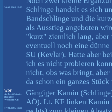
Noch zwei kleine Ergänzun
Schlinge handelt es sich u
30.06.2005 10:23
Bandschlinge und die kurz
als Ausstieg angeboten wird
"kurz" ziemlich lang, aber
eventuell noch eine dünne
SU (Kevlar). Hatte aber bei
ich es nicht probieren kon
nicht, obs was bringt, aber
da schon ein ganzes Stück t
Gängiger Kamin (Schlinge) 
WDF
Authentifizierter
Benutzer
AÖ). Lt. KF linken Kamin
Wohnort: CB
rechts) zum kleinen Absatz 
17.01.2005 19:00