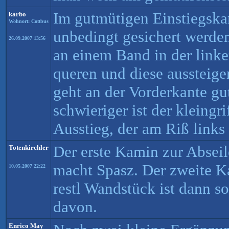
Im gutmütigen Einstiegska
karbo
Wohnort: Cottbus
unbedingt gesichert werde
26.09.2007 13:56
an einem Band in der link
queren und diese aussteige
geht an der Vorderkante gu
schwieriger ist der kleingri
Ausstieg, der am Riß links e
Der erste Kamin zur Abseile
Totenkirchler
macht Spasz. Der zweite K
10.05.2007 22:22
restl Wandstück ist dann s
davon.
Enrico May