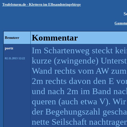
Teufelsturm.de - Klettern im Elbsandsteingebirge
S
Gamst
Kommentar
Benutzer
Im Schartenweg steckt kei
paetz
kurze (zwingende) Unterst
02.11.2013 12:22
Wand rechts vom AW zum
2m rechts davon den E vo
und nach 2m im Band nac
queren (auch etwa V). Wir
der Begehungszahl geschau
nette Seilschaft nachtrage