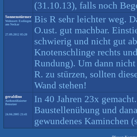
(31.10.13), falls noch Be
Bis R sehr leichter weg. 
Sonnenstürmer
Wohnort: Esslingen
am Neckar
O.ust. gut machbar. Einst
27.09.2012 05:20
schwierig und nicht gut ab
Knotenschlinge rechts und
Rundung). Um dann nicht 
R. zu stürzen, sollten dies
Wand stehen!
In 40 Jahren 23x gemacht.
geraldino
Authentifizierter
Benutzer
Baustellenübung und dana
24.04.2005 21:41
gewundenes Kaminchen (s