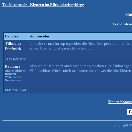
Teufelsturm.de - Klettern im Elbsandsteingebirge
Hä
Zerborstene
Benutzer
Kommentar
Tillmann
Ich habe es mal im top rope über die Abseilöse probiert und nich
einem Überhang ist gar nicht so leicht...
Fünfstück
19.05.2005 20:54
Also ich musste mich auch seeehr lang machen zum Einhaengen. D
Paulaner
VIII machbar. Würde mich mal interessieren, wer die überklettert 
Authentifizierter
Benutzer
Wohnort: Am
Nockherberg
08.11.2002 15:48
[Neuen Kommen
Copyright ©