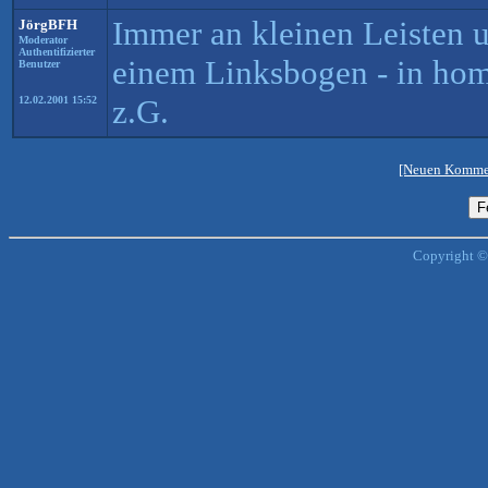
Immer an kleinen Leisten u
JörgBFH
Moderator
Authentifizierter
einem Linksbogen - in hom
Benutzer
z.G.
12.02.2001 15:52
[Neuen Kommen
Copyright ©