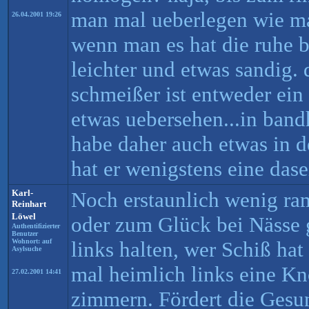
man mal ueberlegen wie 
26.04.2001 19:26
wenn man es hat die ruhe 
leichter und etwas sandig. 
schmeißer ist entweder ein
etwas uebersehen...in ban
habe daher auch etwas in d
hat er wenigstens eine das
Karl-
Noch erstaunlich wenig ram
Reinhart
Löwel
oder zum Glück bei Nässe
Authentifizierter
Benutzer
Wohnort: auf
links halten, wer Schiß ha
Asylsuche
mal heimlich links eine Kn
27.02.2001 14:41
zimmern. Fördert die Gesu