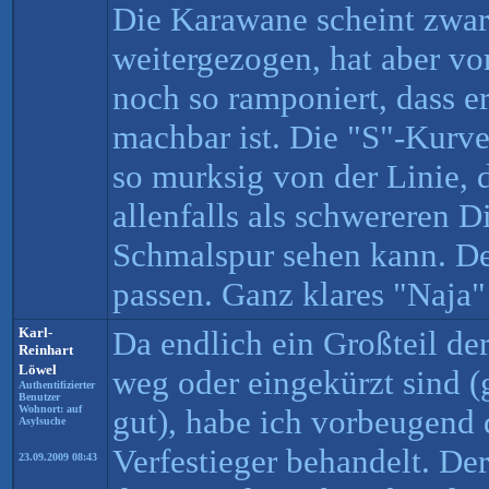
Die Karawane scheint zwar
weitergezogen, hat aber vo
noch so ramponiert, dass er
machbar ist. Die "S"-Kurv
so murksig von der Linie, 
allenfalls als schwereren D
Schmalspur sehen kann. Den
passen. Ganz klares "Naja" 
Karl-
Da endlich ein Großteil de
Reinhart
Löwel
weg oder eingekürzt sind 
Authentifizierter
Benutzer
Wohnort: auf
gut), habe ich vorbeugend 
Asylsuche
Verfestieger behandelt. Der
23.09.2009 08:43