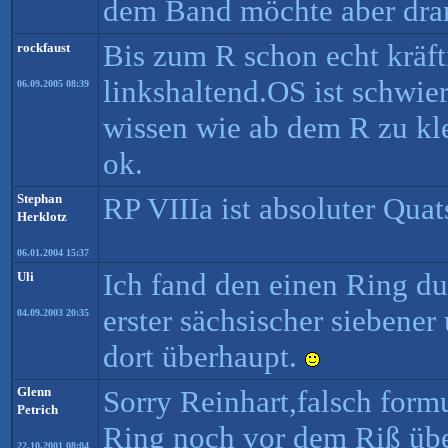
dem Band möchte aber dran 
Bis zum R schon echt kräft
rockfaust
linkshaltend.OS ist schwie
06.09.2005 08:39
wissen wie ab dem R zu klet
ok.
Stephan
RP VIIIa ist absoluter Quat
Herklotz
06.01.2004 15:37
Ich fand den einen Ring d
Uli
erster sächsischer siebene
04.09.2003 20:35
dort überhaupt.
Glenn
Sorry Reinhart,falsch formu
Petrich
Ring noch vor dem Riß übe
22.10.2001 08:04