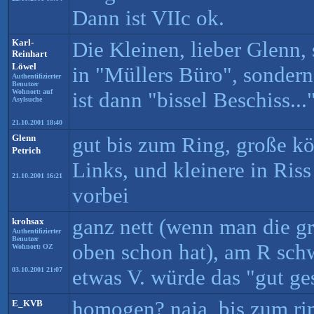
Dann ist VIIc ok.
Karl-
Die Kleinen, lieber Glenn,
Reinhart
Löwel
in "Müllers Büro", sondern 
Authentifizierter
Benutzer
Wohnort: auf
ist dann "bissel Beschiss...
Asylsuche
21.10.2001 18:40
Glenn
gut bis zum Ring, große kö
Petrich
Links, und kleinere in Riss
21.10.2001 16:21
vorbei
ganz nett (wenn man die g
krohsax
Authentifizierter
Benutzer
oben schon hat), am R schw
Wohnort: OZ
etwas V. würde das "gut ges
03.10.2001 21:07
homogen? naja, bis zum ri
E_KVB