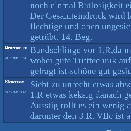
noch einmal Ratlosigkeit ei
Der Gesamteindruck wird le
flechtige und oben ungesic
getrübt. 14. Beg.
Bandschlinge vor 1.R,dan
klettertorsten
wobei gute Tritttechnik auf
23.07.2009 13:53
gefragt ist-schöne gut gesi
Sieht zu unrecht etwas abs
Klettermax
1.R etwas keksig danach g
30.05.2005 22:02
Ausstig rollt es ein wenig 
darunter den 3.R. VIIc ist 