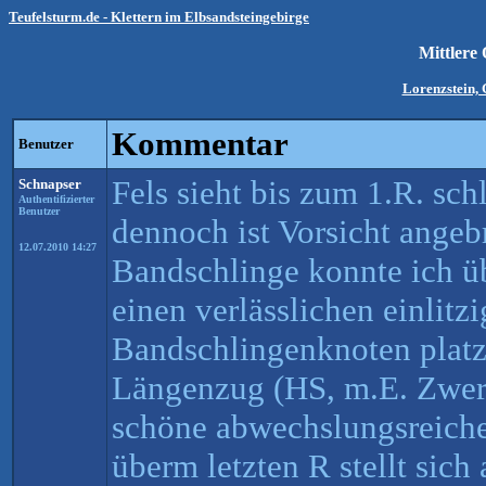
Teufelsturm.de - Klettern im Elbsandsteingebirge
Mittlere
Lorenzstein,
Kommentar
Benutzer
Fels sieht bis zum 1.R. schl
Schnapser
Authentifizierter
Benutzer
dennoch ist Vorsicht angeb
12.07.2010 14:27
Bandschlinge konnte ich ü
einen verlässlichen einlitz
Bandschlingenknoten platz
Längenzug (HS, m.E. Zwer
schöne abwechslungsreiche
überm letzten R stellt sich