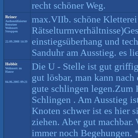
recht schöner Weg.
max.VIIb. schöne Kletterei 
Reiner
Authentifizierter
Benutzer
Rätselturmverhältnisse)Ges
Wohnort:
Struppen
einstiegsüberhang und tech
22.09.2008 14:39
Sanduhr am Ausstieg. es li
Die U - Stelle ist gut griffi
Hobbit
Wohnort: zu
Hause
gut lösbar, man kann nach
04.06.2005 09:21
gute schlingen legen.Zum R
Schlingen . Am Ausstieg is
Knoten schwer ist es hier s
ziehen. Aber gut machbar.
immer noch Begehungen. 