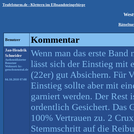
Teufelsturm.de - Klettern im Elbsandsteingebirge
Wes
Rätseltu
Kommentar
Benutzer
Jan-Hendrik
Wenn man das erste Band 
Schneider
Authentifizierter
lässt sich der Einstieg mi
Benutzer
Wohnort: kc-
geruchsneutral.de
(22er) gut Absichern. Für 
04.10.2010 07:08
Einstieg sollte aber mit ei
garniert werden. Der Rest i
ordentlich Gesichert. Das G
100% Vertrauen zu. 2 Crux 
Stemmschritt auf die Reib